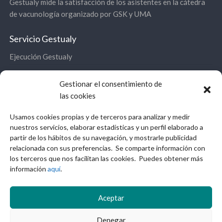
Gestualy mide la satisfacción de los asistentes en la cátedra
de vacunología organizado por GSK y UMA
Servicio Gestualy
Ejecución Gestualy
Panel de Control
Gestionar el consentimiento de
Servicios
las cookies
Contacto
Usamos cookies propias y de terceros para analizar y medir
nuestros servicios, elaborar estadísticas y un perfil elaborado a
Legal
partir de los hábitos de su navegación, y mostrarle publicidad
relacionada con sus preferencias. Se comparte información con
Aviso Legal
los terceros que nos facilitan las cookies. Puedes obtener más
Política de privacidad
información
aquí
.
Política de Cookies y almacenamiento local
Aceptar
Cumplimiento RGPD
Denegar