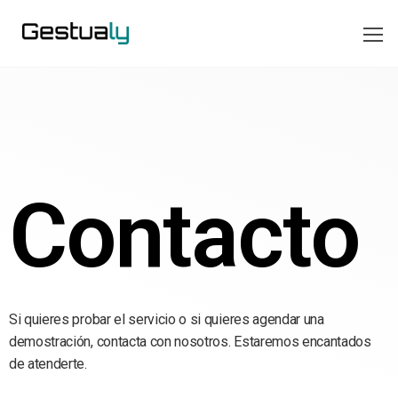
Gestualy
Mide y
mejora la
satisfacción
y estado de
ánimo de tus
clientes de
forma rápida
y sencilla a
través de
gestos. ¡Sin
Contacto
engorrosas
encuestas
de
satisfacción!
Pídenos una
demo y te
explicamos
Si quieres probar el servicio o si quieres agendar una
cómo.
demostración, contacta con nosotros. Estaremos encantados
de atenderte.